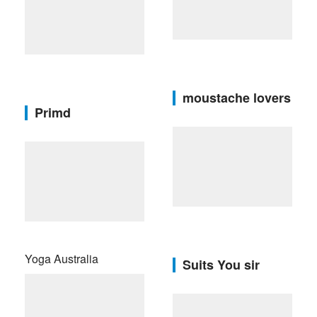
moustache lovers
Primd
Yoga Australia
Suits You sir