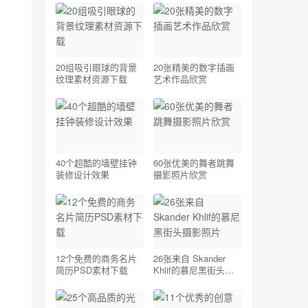
20组吸引眼球的背景
20张精美的数字插画
纹理素材资源下载
艺术作品欣赏
40个超酷的墙壁挂钟
60张优美的舞者跳舞
装修设计效果
摄影照片欣赏
12个免费的商务名片
26张来自 Skander
简历PSD素材下载
Khlif的慕尼黑街头摄
影照片