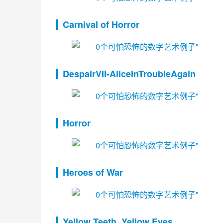
Carnival of Horror
DespairVII-AliceInTroubleAgain
Horror
Heroes of War
Yellow Teeth, Yellow Eyes