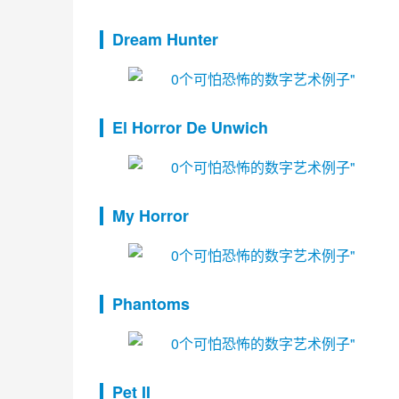
Dream Hunter
El Horror De Unwich
My Horror
Phantoms
Pet II