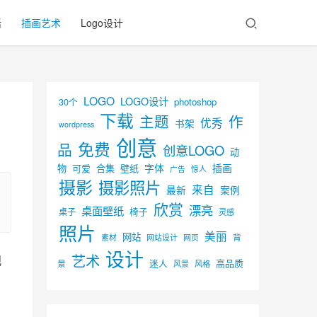
活
插画艺术
Logo设计
LOGO
LOGO设计
30个
photoshop
下载
主题
作
优秀
书架
wordpress
创意
免费
品
创意LOGO
动
字体
插画
物
可爱
合集
壁纸
广告
惊人
摄影
摄影照片
来自
最新
案例
欣赏
漂亮
桌面壁纸
椅子
桌子
灵感
照片
美丽
网站
背
素材
网页
网站设计
设计
艺术
观
迷人
高品质
景
风景
风格