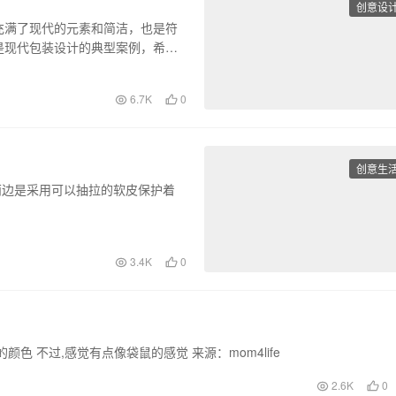
创意设
充满了现代的元素和简洁，也是符
是现代包装设计的典型案例，希望
6.7K
0
创意生
板，而两边是采用可以抽拉的软皮保护着
3.4K
0
 不过,感觉有点像袋鼠的感觉 来源：mom4life
2.6K
0