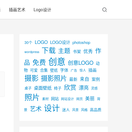
活
插画艺术
Logo设计
LOGO
LOGO设计
30个
photoshop
下载
主题
作
优秀
书架
wordpress
创意
免费
品
创意LOGO
动
字体
插画
物
可爱
合集
壁纸
广告
惊人
摄影
摄影照片
来自
最新
案例
欣赏
漂亮
桌面壁纸
椅子
桌子
灵感
照片
美丽
网站
背
素材
网页
网站设计
设计
艺术
迷人
高品质
景
风景
风格