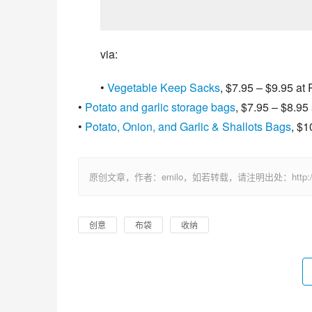
via:
•
Vegetable Keep Sacks
, $7.95 – $9.95 a
•
Potato and garlic storage bags
, $7.95 – $8.95
•
Potato, Onion, and Garlic & Shallots Bags
, $
原创文章，作者：emilo，如若转载，请注明出处：http://uuhy.
创意
布袋
收纳