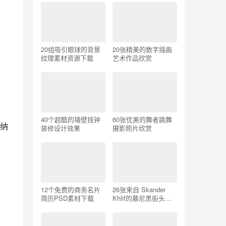
20组吸引眼球的背景
20张精美的数字插画
纹理素材资源下载
艺术作品欣赏
40个超酷的墙壁挂钟
60张优美的舞者跳舞
纳
装修设计效果
摄影照片欣赏
12个免费的商务名片
26张来自 Skander
简历PSD素材下载
Khlif的慕尼黑街头摄
影照片