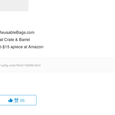
t ReusableBags.com
 at Crate & Barrel
10-$15 apiece at Amazon
com/html/14049.html
赞
(0)