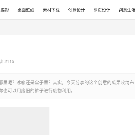
觉摄影
桌面壁纸
素材下载
创意设计
网页设计
创意生
读 2115
那里呢？冰箱还是盒子里？其实，今天分享的这个创意的瓜果收纳布
你也可以用废旧的裤子进行废物利用。