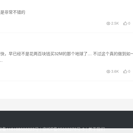
都是非常不错的
2.5K
0
快，早已经不是花两百块钱买32M的那个地球了… 不过这个真的做到如
…
3.6K
0
110108000223号 |
京ICP备05002276号-3
|
关于我们