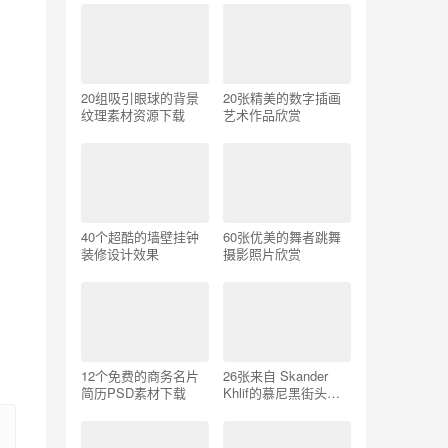
20组吸引眼球的背景
20张精美的数字插画
纹理素材资源下载
艺术作品欣赏
40个超酷的墙壁挂钟
60张优美的舞者跳舞
装修设计效果
摄影照片欣赏
12个免费的商务名片
26张来自 Skander
简历PSD素材下载
Khlif的慕尼黑街头摄
影照片