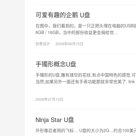
可爱有趣的企鹅 U盘
在图中，我们看到的，是一只正把头埋在电脑的USB插入槽中
8GB / 16GB，当中的部份收益更会捐给世…
创意设计
2009年06月15日
手镯形概念U盘
手镯形的U盘,雕有镂空的花纹,有点中国特色的感觉,
当然,如果另外一面还有手表功能那就非常完美了. link
2009年07月13日
Ninja Star U盘
外形像忍者用的飞标… U盘的大小为2G…约合100美元 l