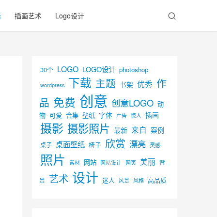
活
插画艺术
Logo设计
LOGO
LOGO设计
30个
photoshop
下载
主题
作
优秀
书架
wordpress
创意
免费
品
创意LOGO
动
字体
插画
物
可爱
合集
壁纸
广告
惊人
摄影
摄影照片
来自
最新
案例
欣赏
漂亮
桌面壁纸
椅子
桌子
灵感
照片
美丽
网站
背
素材
网页
网站设计
设计
艺术
迷人
高品质
景
风景
风格