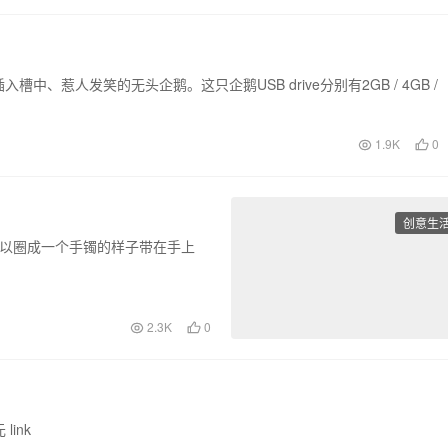
、惹人发笑的无头企鹅。这只企鹅USB drive分别有2GB / 4GB /
1.9K
0
创意生
可以圈成一个手镯的样子带在手上
2.3K
0
ink