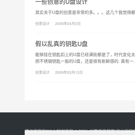
一些创意的U盘设计
其实关于U盘的创意是非常的多。。。这几个我觉得
创意设计
2009年04月3日
假以乱真的钥匙U盘
能够挂在钥匙扣上的U盘已经满街都是了，时代变化太
把不锈钢钥匙一般的U盘，还是很有新鲜感的. 真有一
创意设计
2009年03月13日
建议使用IE8以上的浏览器 © 2021
创意悠悠花园
京公海网安备