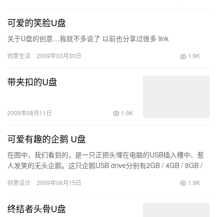
可爱的笑脸U盘
关于U盘的创意…我就不多说了 以前也分享过很多 link
创意生活
2009年03月30日
1.9K
带夹扣的U盘
2009年08月11日
1.9K
可爱有趣的企鹅 U盘
在图中，我们看到的，是一只正把头埋在电脑的USB插入槽中、惹
人发笑的无头企鹅。这只企鹅USB drive分别有2GB / 4GB / 8GB /
16GB，当中的部份收益更会捐给世…
创意设计
2009年06月15日
1.9K
终结者头骨U盘