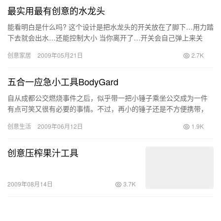
最实用最有创意的水龙头
能看明白是什么吗? 这个设计是把水龙头的开关放在了脚下…用力踏
下去就会出水…还能控制大小 当你离开了…开关会自己弹上来关
系… 彻底的…
创意家居
2009年05月21日
2.7K
五合一应急小工具BodyGard
自从成都公交燃烧事件之后，似乎带一把小锤子乘坐公交成为一件
有点可笑又很有必要的事情。不过，再小的锤子还是不方便携带，
其实只需要拥有一个类似于BodyGard 这样的小工具，在紧急时…
创意生活
2009年06月12日
1.9K
创意压榨果汁工具
2009年08月14日
3.7K