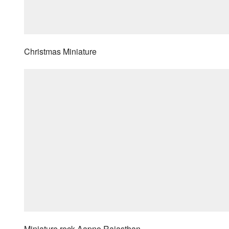
Christmas Miniature
Miniature rock-Aapno Rajasthan