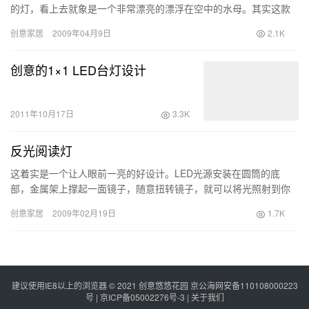
的灯，看上去就象是一个非常漂亮的漂浮在空中的水母。其实这款
灯具分2部分，…
创意家居
2009年04月9日
2.1K
创意的1×1 LED台灯设计
2011年10月17日
3.3K
反光阅读灯
这着实是一个让人眼前一亮的好设计。LED光源安装在圆筒的底
部，金属架上撑起一面镜子，随意扭转镜子，就可以将光照射到你
想要照亮的地方，如果再结合反光镜面的“凸&rdquo…
创意家居
2009年02月19日
1.7K
建议使用IE8以上的浏览器 © 2021
创意悠悠花园
京公海网安备110108000223
号 |
京ICP备05002276号-3
|
关于我们