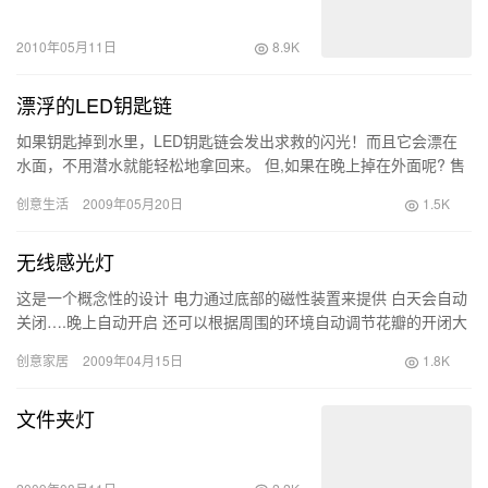
2010年05月11日
8.9K
漂浮的LED钥匙链
如果钥匙掉到水里，LED钥匙链会发出求救的闪光！而且它会漂在
水面，不用潜水就能轻松地拿回来。 但,如果在晚上掉在外面呢? 售
价：$6.48 购买
创意生活
2009年05月20日
1.5K
无线感光灯
这是一个概念性的设计 电力通过底部的磁性装置来提供 白天会自动
关闭….晚上自动开启 还可以根据周围的环境自动调节花瓣的开闭大
小 link
创意家居
2009年04月15日
1.8K
文件夹灯