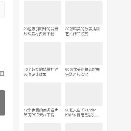
20组吸引眼球的背景
20张精美的数字插画
纹理素材资源下载
艺术作品欣赏
40个超酷的墙壁挂钟
60张优美的舞者跳舞
装修设计效果
摄影照片欣赏
12个免费的商务名片
26张来自 Skander
简历PSD素材下载
Khlif的慕尼黑街头摄
影照片