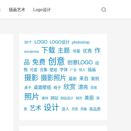
活
插画艺术
Logo设计
LOGO
LOGO设计
30个
photoshop
下载
主题
作
优秀
书架
wordpress
创意
免费
品
创意LOGO
动
字体
插画
物
可爱
合集
壁纸
广告
惊人
摄影
摄影照片
来自
最新
案例
欣赏
漂亮
桌面壁纸
椅子
桌子
灵感
照片
美丽
网站
背
素材
网页
网站设计
设计
艺术
迷人
高品质
景
风景
风格