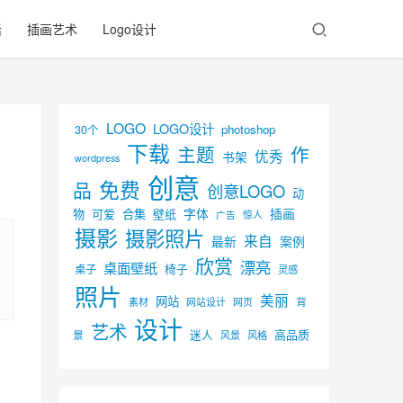
活
插画艺术
Logo设计
LOGO
LOGO设计
30个
photoshop
下载
主题
作
优秀
书架
wordpress
创意
免费
品
创意LOGO
动
字体
插画
物
可爱
合集
壁纸
广告
惊人
摄影
摄影照片
来自
最新
案例
欣赏
漂亮
桌面壁纸
椅子
桌子
灵感
照片
美丽
网站
背
素材
网页
网站设计
设计
艺术
迷人
高品质
景
风景
风格