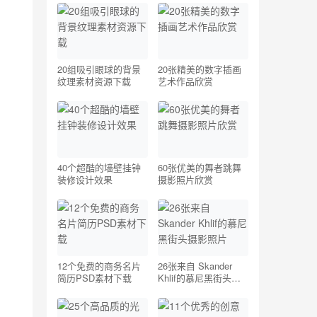
20组吸引眼球的背景
20张精美的数字插画
纹理素材资源下载
艺术作品欣赏
40个超酷的墙壁挂钟
60张优美的舞者跳舞
装修设计效果
摄影照片欣赏
12个免费的商务名片
26张来自 Skander
简历PSD素材下载
Khlif的慕尼黑街头摄
影照片