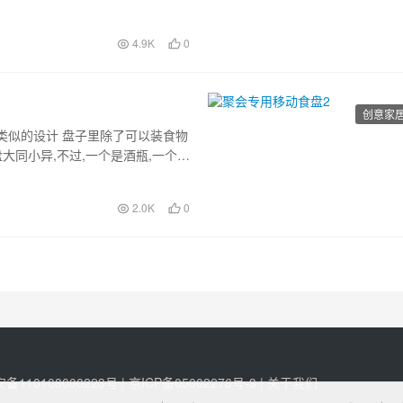
4.9K
0
创意家
类似的设计 盘子里除了可以装食物
大同小异,不过,一个是酒瓶,一个是
2.0K
0
110108000223号 |
京ICP备05002276号-3
|
关于我们