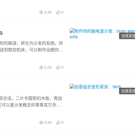
4.3K
0
a
创意家
电脑把你的脑波，转化为沙发的系统。你
传送到数控机床，可以制作出跟你的
部件，一个以你的脑电波为原型的
2.2K
0
创意家
形容合适，二片半圆型的木板，再加
还可以是沙发概念的等等其它你想
4.4K
0