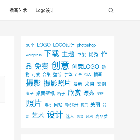
活
插画艺术
Logo设计
LOGO
LOGO设计
30个
photoshop
下载
主题
作
优秀
书架
wordpress
创意
免费
品
创意LOGO
动
字体
插画
物
可爱
合集
壁纸
广告
惊人
摄影
摄影照片
来自
最新
案例
欣赏
漂亮
桌面壁纸
椅子
桌子
灵感
照片
美丽
网站
背
素材
网页
网站设计
设计
艺术
迷人
高品质
景
风景
风格