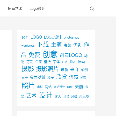
活
插画艺术
Logo设计
LOGO
LOGO设计
30个
photoshop
下载
主题
作
优秀
书架
wordpress
创意
免费
品
创意LOGO
动
字体
插画
物
可爱
合集
壁纸
广告
惊人
摄影
摄影照片
来自
最新
案例
欣赏
漂亮
桌面壁纸
椅子
桌子
灵感
照片
美丽
网站
背
素材
网页
网站设计
设计
艺术
迷人
高品质
景
风景
风格