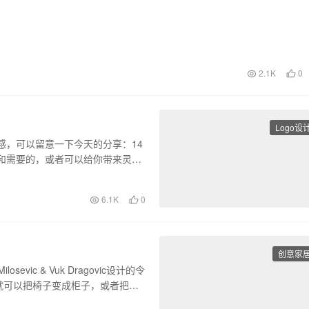
2.1K
0
Logo设
感，可以留意一下今天的分享：14
欢和需要的，或者可以给你带来灵感
6.1K
0
创意家
losevic & Vuk Dragovic设计的令
就可以把椅子变成柜子，或者把柜