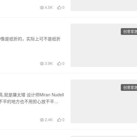
4.5K
0
创意家
看起来却像是纸折的，实际上可不是纸折
3.9K
0
创意家
嫌太矮 设计师Miran Nudell
不平的地方也不用担心放不平…
2.4K
0