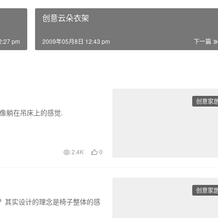
创意云朵衣架
:27 pm
2009年05月8日 12:43 pm
下一篇
创意家
像躺在吊床上的感觉.
2.4K
0
创意家
ir）呢？其实设计的理念是椅子整体的感