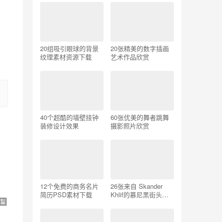
20组吸引眼球的背景
20张精美的数字插画
纹理素材资源下载
艺术作品欣赏
40个超酷的墙壁挂钟
60张优美的舞者跳舞
装修设计效果
摄影照片欣赏
12个免费的商务名片
26张来自 Skander
简历PSD素材下载
Khlif的慕尼黑街头摄
影照片