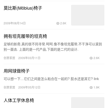
莫比斯(Möbius)椅子
2009年08月14日
2.6K
拥有坦克履带的坦克椅
足够的新奇,真的很不同寻常.呵呵.像不像坦克履带,不干净可以滚到
别一面去. 上面的是一代产品,下面的是二代的设计.
创意家居
2009年03月11日
2.6K
用网球做椅子
可以想一下…它们之间是怎么粘合在一起的? 胶水还是其它? link
创意家居
2009年05月12日
1.9K
人体工学休息椅