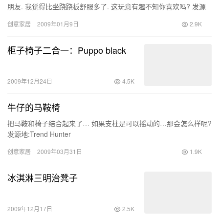
朋友. 我觉得比坐跷跷板舒服多了. 这玩意有趣不知你喜欢吗? 发源
地:Messenger-light
创意家居
2009年01月9日
2.9K
柜子椅子二合一：Puppo black
2009年12月24日
4.5K
牛仔的马鞍椅
把马鞍和椅子结合起来了… 如果支柱是可以摇动的…那会怎么样呢?
发源地:Trend Hunter
创意家居
2009年03月31日
1.9K
冰淇淋三明治凳子
2009年12月17日
2.5K