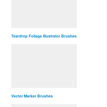
Teardrop Foliage Illustrator Brushes
Vector Marker Brushes