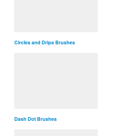
Circles and Drips Brushes
Dash Dot Brushes