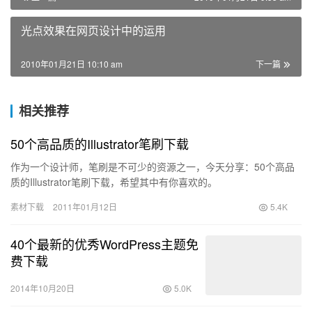
光点效果在网页设计中的运用
2010年01月21日 10:10 am
下一篇
相关推荐
50个高品质的Illustrator笔刷下载
作为一个设计师，笔刷是不可少的资源之一，今天分享：50个高品
质的Illustrator笔刷下载，希望其中有你喜欢的。
素材下载
2011年01月12日
5.4K
40个最新的优秀WordPress主题免
费下载
2014年10月20日
5.0K