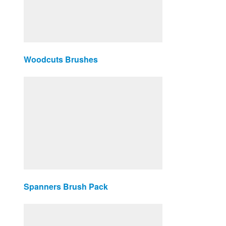
Woodcuts Brushes
Spanners Brush Pack