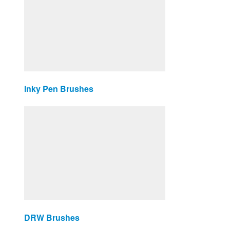
Inky Pen Brushes
DRW Brushes