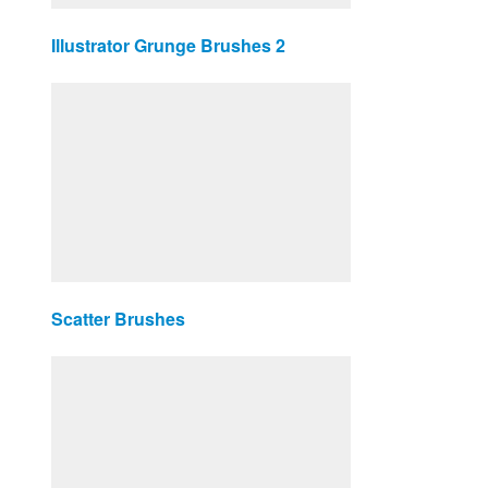
Illustrator Grunge Brushes 2
Scatter Brushes