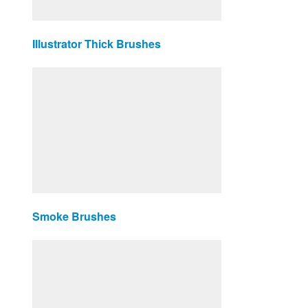
Illustrator Thick Brushes
Smoke Brushes