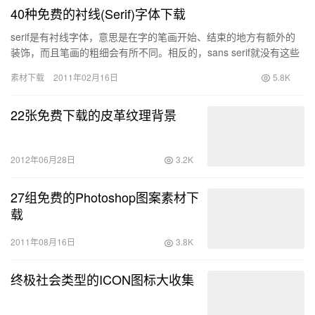
40种免费的衬线(Serif)字体下载
serif是有衬线字体，意思是在字的笔画开始、结束的地方有额外的
装饰，而且笔画的粗细会有所不同。相反的，sans serif就没有这些
额外的装饰，而且笔画的粗细差不多
素材下载
2011年02月16日
5.8K
22张免费下载的皮革纹理背景
2012年06月28日
3.2K
27组免费的Photoshop图案素材下
载
2011年08月16日
3.8K
终极社会类型的ICON图标大收集