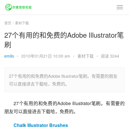
首页
素材下载
27个有用的和免费的Adobe Illustrator笔
刷
emilo
•
2010年01月21日 10:00 am
•
素材下载
•
阅读 3244
27个有用的和免费的Adobe Illustrator笔刷。有需要的朋友
可以直接进去下载哈，免费的。
27个有用的和免费的Adobe Illustrator笔刷。有需要的
朋友可以直接进去下载哈，免费的。
Chalk Illustrator Brushes