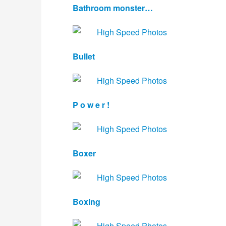
Bathroom monster…
Bullet
P o w e r !
Boxer
Boxing