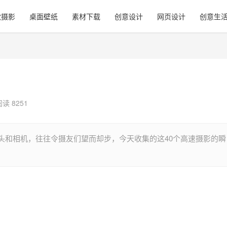
觉摄影
桌面壁纸
素材下载
创意设计
网页设计
创意生
阅读 8251
头和相机，往往令摄友们望而却步，今天收集的这40个高速摄影的瞬