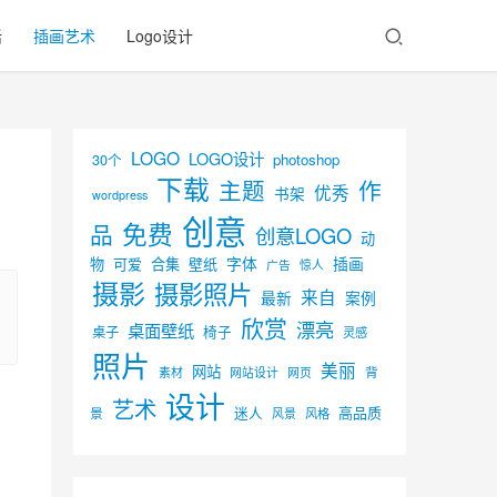
活
插画艺术
Logo设计
LOGO
LOGO设计
30个
photoshop
下载
主题
作
优秀
书架
wordpress
创意
免费
品
创意LOGO
动
字体
插画
物
可爱
合集
壁纸
广告
惊人
摄影
摄影照片
来自
最新
案例
欣赏
漂亮
桌面壁纸
椅子
桌子
灵感
照片
美丽
网站
背
素材
网页
网站设计
设计
艺术
迷人
高品质
景
风景
风格