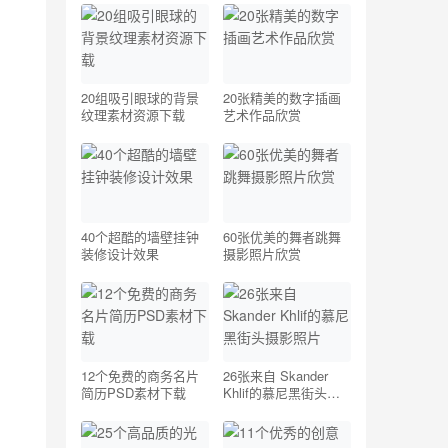
20组吸引眼球的背景
20张精美的数字插画
纹理素材资源下载
艺术作品欣赏
40个超酷的墙壁挂钟
60张优美的舞者跳舞
装修设计效果
摄影照片欣赏
12个免费的商务名片
26张来自 Skander
简历PSD素材下载
Khlif的慕尼黑街头摄
影照片