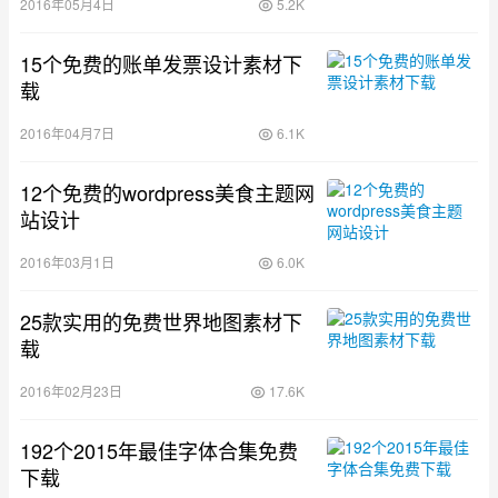
2016年05月4日
5.2K
15个免费的账单发票设计素材下
载
2016年04月7日
6.1K
12个免费的wordpress美食主题网
站设计
2016年03月1日
6.0K
25款实用的免费世界地图素材下
载
2016年02月23日
17.6K
192个2015年最佳字体合集免费
下载