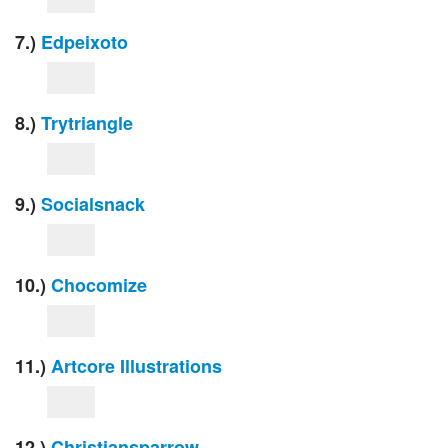
7.)
Edpeixoto
8.)
Trytriangle
9.)
Socialsnack
10.)
Chocomize
11.)
Artcore Illustrations
12.)
Christiansparrow