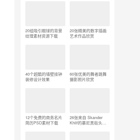
20组吸引眼球的背景
20张精美的数字插画
纹理素材资源下载
艺术作品欣赏
40个超酷的墙壁挂钟
60张优美的舞者跳舞
装修设计效果
摄影照片欣赏
12个免费的商务名片
26张来自 Skander
简历PSD素材下载
Khlif的慕尼黑街头摄
影照片