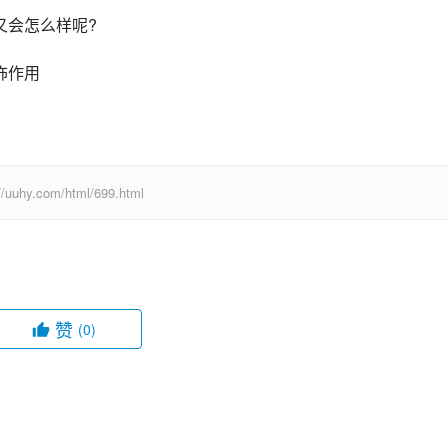
又会怎么样呢?
饰作用
com/html/699.html
赞
(0)