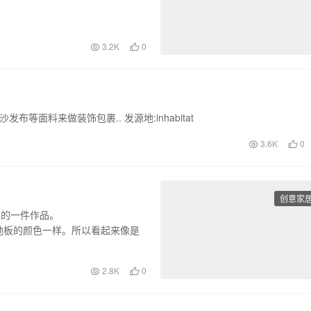
3.2K
0
等面料来做装饰包裹.. 发源地:inhabitat
3.6K
0
创意家
中的一件作品。
地板的颜色一样。所以看起来像是
2.8K
0