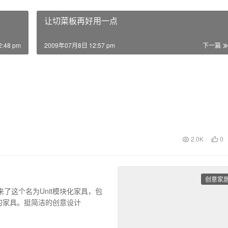
让切菜板再好用一点
:48 pm
2009年07月8日 12:57 pm
下一篇
2.0K
0
创意家
带来了这个名为Unit模块化家具，包
的家具。挺简洁的创意设计