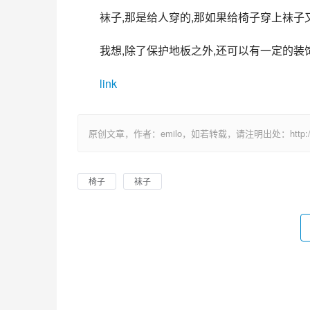
袜子,那是给人穿的,那如果给椅子穿上袜子
我想,除了保护地板之外,还可以有一定的装
link
原创文章，作者：emilo，如若转载，请注明出处：http://uuhy.
椅子
袜子