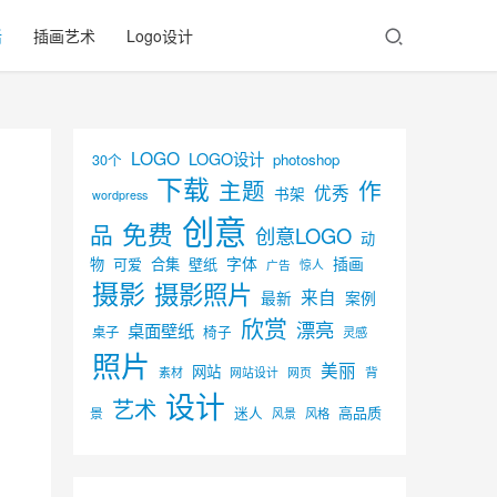
活
插画艺术
Logo设计
LOGO
LOGO设计
30个
photoshop
下载
主题
作
优秀
书架
wordpress
创意
免费
品
创意LOGO
动
字体
插画
物
可爱
合集
壁纸
广告
惊人
摄影
摄影照片
来自
最新
案例
欣赏
漂亮
桌面壁纸
椅子
桌子
灵感
照片
美丽
网站
背
素材
网页
网站设计
设计
艺术
迷人
高品质
景
风景
风格