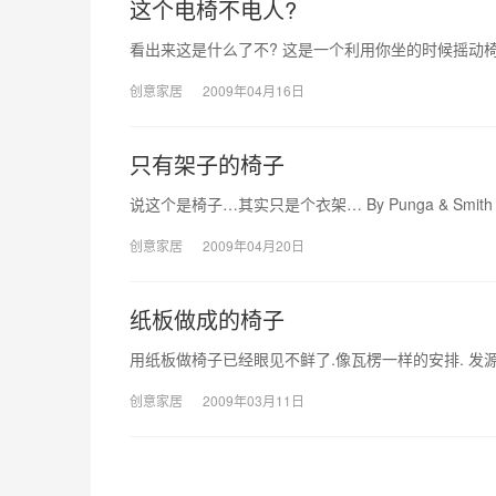
这个电椅不电人?
看出来这是什么了不? 这是一个利用你坐的时候摇动椅子
创意家居
2009年04月16日
只有架子的椅子
说这个是椅子…其实只是个衣架… By Punga & Smith
创意家居
2009年04月20日
纸板做成的椅子
用纸板做椅子已经眼见不鲜了.像瓦楞一样的安排. 发源地:sh
创意家居
2009年03月11日