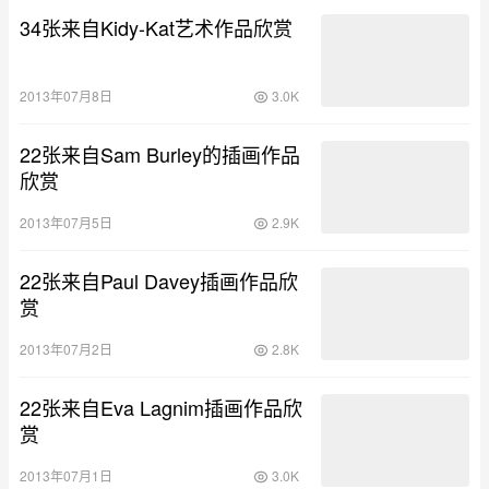
34张来自Kidy-Kat艺术作品欣赏
2013年07月8日
3.0K
22张来自Sam Burley的插画作品
欣赏
2013年07月5日
2.9K
22张来自Paul Davey插画作品欣
赏
2013年07月2日
2.8K
22张来自Eva Lagnim插画作品欣
赏
2013年07月1日
3.0K