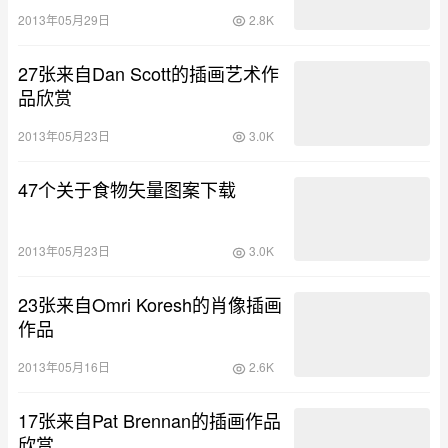
2013年05月29日
2.8K
27张来自Dan Scott的插画艺术作
品欣赏
2013年05月23日
3.0K
47个关于食物矢量图案下载
2013年05月23日
3.0K
23张来自Omri Koresh的肖像插画
作品
2013年05月16日
2.6K
17张来自Pat Brennan的插画作品
欣赏