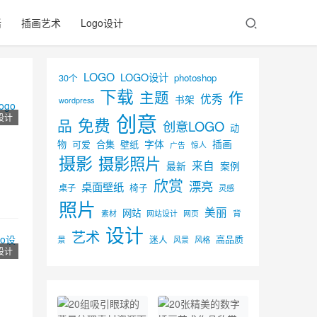
活
插画艺术
Logo设计
LOGO
LOGO设计
30个
photoshop
下载
主题
作
优秀
书架
wordpress
创意
o设计
免费
品
创意LOGO
动
字体
插画
物
可爱
合集
壁纸
广告
惊人
摄影
摄影照片
来自
最新
案例
欣赏
漂亮
桌面壁纸
椅子
桌子
灵感
照片
美丽
网站
背
素材
网页
网站设计
设计
艺术
迷人
高品质
景
风景
风格
o设计